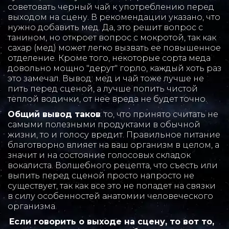
советовать черный чай к употреблению перед 
выходом на сцену. В рекомендации указано, что 
нужно добавить мед. Да, это решит вопрос с 
танином, но откроет вопрос с мокротой, так как 
сахар (мед) может легко вызвать ее повышенное 
отделение. Кроме того, некоторые сорта меда 
довольно мощно "дерут" горло, каждый хоть раз 
это замечал. Вывод: мед и чай тоже лучше не 
пить перед сценой, а лучше попить чистой 
теплой водички, от нее вреда не будет точно.  
Общий вывод таков
: то, что принято считать не 
самыми полезными продуктами в обычной 
жизни, то и голосу вредит. Правильное питание 
благотворно влияет на ваш организм в целом, а 
значит и на состояние голосовых складок 
вокалиста. Волшебного рецепта, что съесть или 
выпить перед сценой просто напросто не 
существует, так как все это не попадет на связки 
в силу особенностей анатомии человеческого 
организма. 
Если говорить о выходе на сцену, то вот то, 