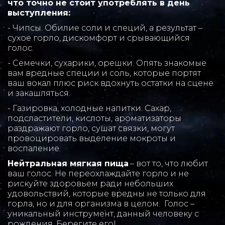
что точно не стоит употреблять в день 
выступления: 
- Чипсы. Обилие соли и специй, а результат – 
сухое горло, дискомфорт и срывающийся 
голос. 
- Семечки, сухарики, орешки. Опять знакомые 
вам вредные специи и соль, которые портят 
ваш вокал плюс риск вдохнуть остатки на сцене 
и закашляться. 
- Газировка, холодные напитки. Сахар, 
подсластители, кислоты, ароматизаторы 
раздражают горло, сушат связки, могут 
провоцировать выделение мокроты и 
воспаление.  
Нейтральная мягкая пища
 – вот то, что любит 
ваш голос. Не переохлаждайте горло и не 
рискуйте здоровьем ради небольших 
удовольствий, которые вредны не только для 
горла, но и для организма в целом.  Голос – 
уникальный инструмент, данный человеку с 
рождения. Берегите его!