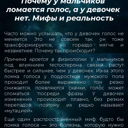
Почему у мальчиков 
ломается голос, а у девочек 
нет. Мифы и реальность
Часто можно услышать, что у девочек голос не
меняется. Это не совсем так: он тоже
трансформируется, но гораздо мягче и
незаметнее. Почему так происходит?
Причина кроется в физиологии
. У мальчиков
под влиянием тестостерона связки растут
быстрее и сильнее, чем у девочек. Из‑за этого
ломка голоса у подростков мужского пола
проходит более выраженно: тон резко
снижается, появляются скачки, голос может
сломаться посреди фразы. У девочек
изменения происходят плавно, без резких
перепадов, поэтому их редко называют
«мутацией».
Ещё один распространённый миф: будто бы
ломка голоса — это болезнь, которую нужно