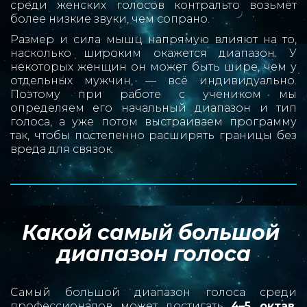
среди женских голосов контральто возьмёт
более низкие звуки, чем сопрано.
Размер и сила мышц напрямую влияют на то,
насколько широким окажется диапазон. У
некоторых женщин он может быть шире, чем у
отдельных мужчин, — всё индивидуально.
Поэтому при работе с учеником мы
определяем его начальный диапазон и тип
голоса, а уже потом выстраиваем программу
так, чтобы постепенно расширять границы без
вреда для связок.
Какой самый большой 
диапазон голоса
Самый большой диапазон голоса среди
профессионалов может достигать
4–5 октав
.