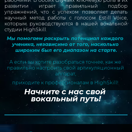
рабочими. В обоих случаях ключевую роль в их
развитии играет правильный подбор
упражнений, что с успехом позволяет делать
научный метод работы с голосом Estill Voice,
которым руководствуются в нашей вокальной
студии HighSkill.
Мы помогаем раскрыть потенциал каждого 
ученика, независимо от того, насколько 
широким был его диапазон на старте.
А если вы хотите разобраться точнее, как же 
правильно настроить свой артикуляционный 
аппарат, 
приходите к профессионалам в HighSkill! 
Начните с нас свой 
вокальный путь!